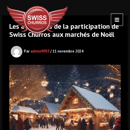
Aller
Navigation
MAI
au
des
MEN
contenu
articles
Les avantages de la participation de
Swiss Churros aux marchés de Noël
Par
admin9055
/
11 novembre 2024