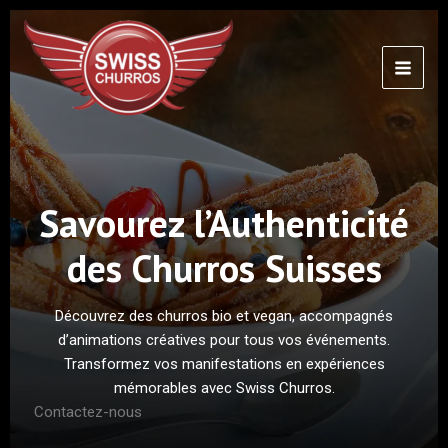
Aller
MAI
au
MEN
contenu
Savourez l’Authenticité
des Churros Suisses
Découvrez des churros bio et vegan, accompagnés
d’animations créatives pour tous vos événements.
Transformez vos manifestations en expériences
mémorables avec Swiss Churros.
Contactez-nous