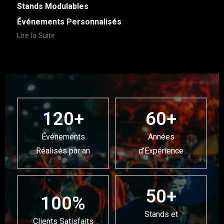
Stands Modulables
Événements Personnalisés
Lire la Suite
120
+
60
+
Événements
Années
Réalisés par an
d’Expérience
50
+
100
%
Stands et
Clients Satisfaits